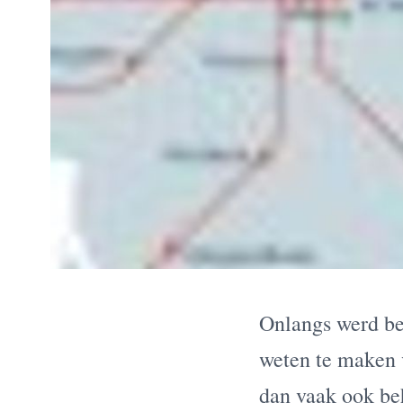
Onlangs werd be
weten te maken v
dan vaak ook beh