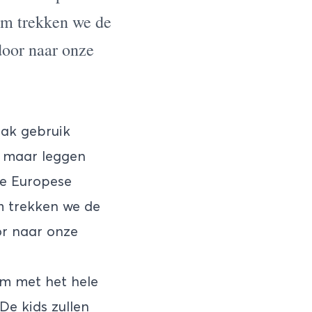
rom trekken we de
door naar onze
aak gebruik
l, maar leggen
re Europese
om trekken we de
or naar onze
om met het hele
De kids zullen