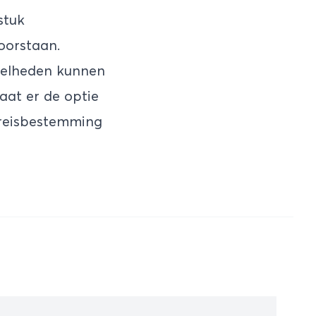
stuk
oorstaan.
snelheden kunnen
taat er de optie
 reisbestemming