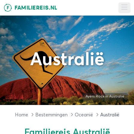
FAMILIEREIS.NL
F
Ope
Australië
Ayers Rock in Australie
Home
Bestemmingen
Oceanië
Australië
Familiereis Australië