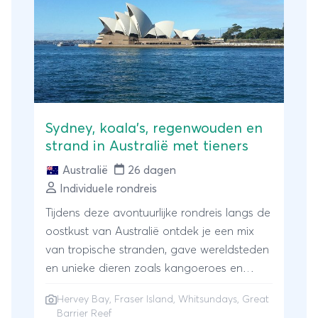
ontbreekt een bezoek aan het Great
Barrier Reef niet. De afwisseling, het
heerlijke klimaat, het spotten van dieren en
de mooiste stranden maken Australië tot
een van de meest geliefde familie
bestemmingen.
Sydney, koala's, regenwouden en
strand in Australië met tieners
Australië
26 dagen
Individuele rondreis
Tijdens deze avontuurlijke rondreis langs de
oostkust van Australië ontdek je een mix
van tropische stranden, gave wereldsteden
en unieke dieren zoals kangoeroes en
koala’s. Je volgt de indrukwekkende kustlijn
Hervey Bay, Fraser Island, Whitsundays, Great
met witte stranden en gezellige baaitjes, en
Barrier Reef