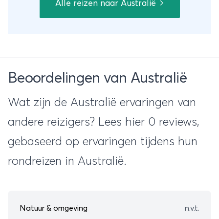
Alle reizen naar Australië
fietstocht over de bekende Harbour Bridge
in Sydney. Dit gecombineerd met de altijd
relaxte en vriendelijke 'Aussies' maakt het
een absolute 'Once in a lifetime' experience
voor het hele gezin!
Beoordelingen van Australië
Wat zijn de Australië ervaringen van
andere reizigers? Lees hier 0 reviews,
gebaseerd op ervaringen tijdens hun
rondreizen in Australië.
Natuur & omgeving
n.v.t.