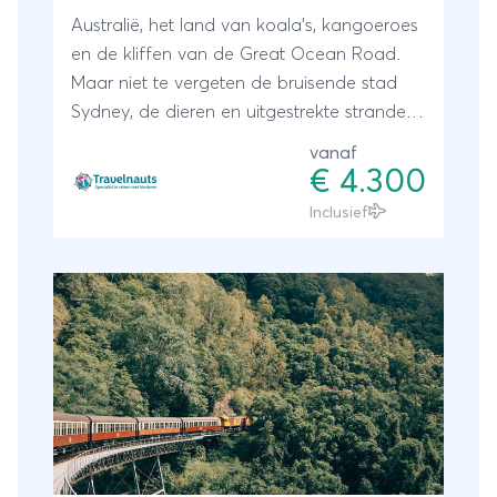
Australië, het land van koala’s, kangoeroes
en de kliffen van de Great Ocean Road.
Maar niet te vergeten de bruisende stad
Sydney, de dieren en uitgestrekte stranden.
Tijdens deze rondreis start u in de
vanaf
wereldstad Sydney met de bekende Opera
€ 4.300
House en de surfstranden. Hierna vliegt u
Inclusief
door naar Melbourne voor een prachtige
autorondreis langs de kliffen van de Great
Ocean Road, uitgestrekte stranden,
wijngebieden en sluit u af op Kangaroo
Island waar u de kans heeft veel dieren te
zien.