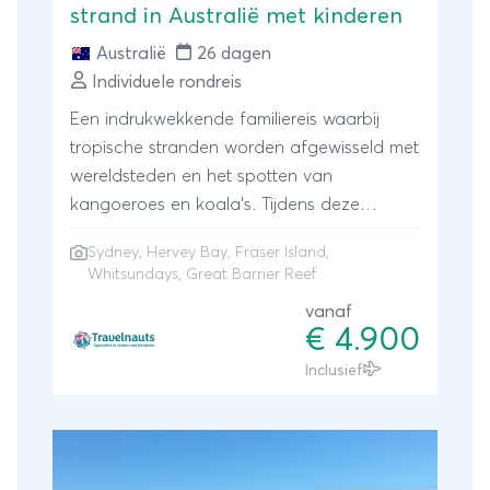
strand in Australië met kinderen
Australië
26 dagen
Individuele rondreis
Een indrukwekkende familiereis waarbij
tropische stranden worden afgewisseld met
wereldsteden en het spotten van
kangoeroes en koala's. Tijdens deze
rondreis rijdt u langs de oostkust van
Sydney, Hervey Bay, Fraser Island,
Australië. U volgt de prachtige kustlijn met
Whitsundays, Great Barrier Reef
witte stranden en baaitjes, hoe verder u
vanaf
naar het noorden reist hoe groener het
€ 4.900
wordt. Spot walvissen bij Hervey Bay, rij per
Inclusief
4×4 auto over de stranden van Fraser
Island, maak een zeiltocht langs de
parelwitte stranden van de Whitsundays,
wandel door een van de oudste
regenwouden ter wereld en uiteraard