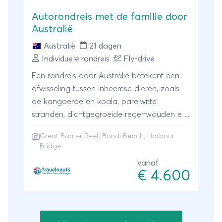
Autorondreis met de familie door
Australië
Australië
21 dagen
Individuele rondreis
Fly-drive
Een rondreis door Australië betekent een
afwisseling tussen inheemse dieren, zoals
de kangoeroe en koala, parelwitte
stranden, dichtgegroeide regenwouden en
wereldse steden. Daarnaast beschikt
Great Barrier Reef, Bondi Beach, Harbour
Australië over ruime familie appartementen,
Bridge
leuke glampings en mooie boomhutten in
vanaf
de natuur. Australië is dan ook een echte
€ 4.600
familiebestemming waarbij het verre vliegen
absoluut de moeite waard is. Ga snorkelen
in het Great Barrier Reef, leer surfen op de
golfen bij Bondi Beach of maak een