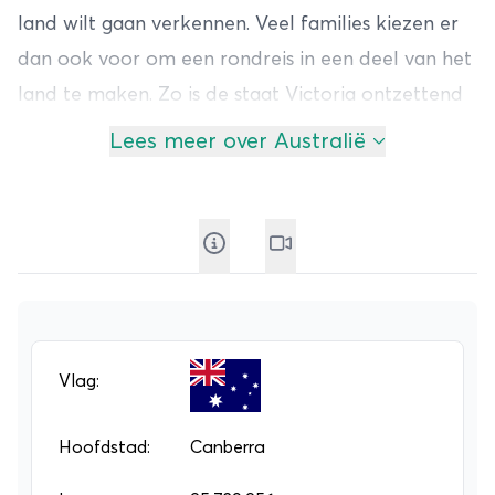
land wilt gaan verkennen. Veel families kiezen er
dan ook voor om een rondreis in een deel van het
land te maken. Zo is de staat Victoria ontzettend
populair omdat hier ontzettend veel
Lees meer over Australië
bezienswaardigheden te vinden zijn. Denk aan de
stad Melbourne en The Great Ocean Road. Hier
kun je de 12 Apostelen vinden en schitterende
stranden. Of ontdek het Great Barrier Reef langs
de oostkust van het land waar maar liefst 2.900
individuele riffen liggen! Een kijkje onder water
mag natuurlijk niet ontbreken.
Vlag:
Een reis naar Australië is ontzettend leerzaam
voor het hele gezin. Zo leer je meer over de
Hoofdstad:
Canberra
Aboriginals, de oorspronkelijke bevolking van