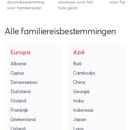
droombestemming
avontuur voor het
voor famil
voor familiereizen
hele gezin
Alle familiereisbestemmingen
Europa
Azië
Albanië
Bali
Cyprus
Cambodja
Denemarken
China
Duitsland
Georgië
Finland
India
Frankrijk
Indonesië
Griekenland
Japan
IJsland
Laos