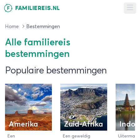
FAMILIEREIS.NL
F
Ope
Home
Bestemmingen
Alle familiereis
bestemmingen
Populaire bestemmingen
Amerika
Zuid-Afrika
Indon
Een
Een geweldig
Uitermate