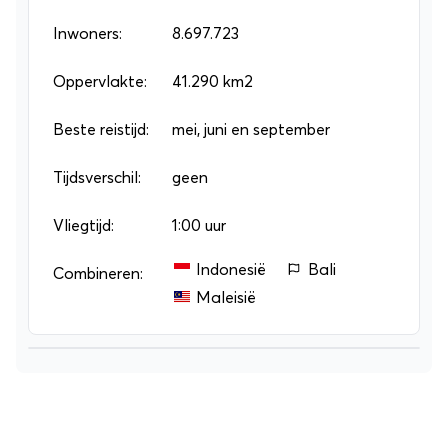
kids het geweldig zullen vinden in de
Alpen
, zeker
Inwoners:
8.697.723
zodra ze eenmaal het fenomeen van de echo
hebben ontdekt. Ga als het kan ook naar
Oppervlakte:
41.290 km2
Genève
,
waar je veel beroemde bezienswaardigheden,
Beste reistijd:
mei, juni en september
zoals het grote meer van Genève vindt.
Tijdsverschil:
geen
Vliegtijd:
1:00 uur
Indonesië
Bali
Combineren:
Maleisië
Leaflet
+
−