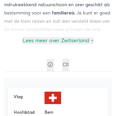
indrukwekkend natuurschoon en zeer geschikt als
bestemming voor een
familiereis
. Je kunt er goed
met de trein reizen en zult dan versteld staan van
de mooie vergezichten waar je tussen de vele
tunneltjes door van kunt genieten. Een actieve
Lees meer over Zwitserland
gezinsvakantie
in
Zwitserland
is een leuke manier
om samen met de kinderen van een reis in het
buitenland te genieten.
Tijdens je
familiereis door Zwitserland
kun je niet
om de bergen heen. In de winter kun je er heerlijk
skiën en snowboarden en in de zomer zul je er van
prachtige lange wandeltochten kunnen genieten. ’s
Vlag:
Avonds eet je met het hele gezin natuurlijk een
typisch Zwitserse kaasfondue. Reken maar dat de
Hoofdstad:
Bern