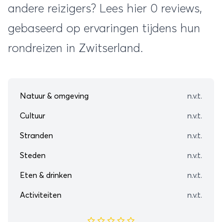
andere reizigers? Lees hier 0 reviews,
gebaseerd op ervaringen tijdens hun
rondreizen in Zwitserland.
Natuur & omgeving
n.v.t.
Cultuur
n.v.t.
Stranden
n.v.t.
Steden
n.v.t.
Eten & drinken
n.v.t.
Activiteiten
n.v.t.