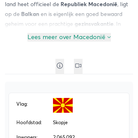
land heet officieel de
Republiek Macedonië
, ligt
op de
Balkan
en is eigenlijk een goed bewaard
geheim voor een prachtige
gezinsvakantie
. In
Macedonië
vind je heel veel rust, een bijzonder
Lees meer over Macedonië
vriendelijke en gastvrije bevolking, prachtig
natuurschoon en een zeer rijk cultureel erfgoed.
Tijdens een
familiereis in Macedonië
is het heerlijk
om samen met de kinderen een lange fietstocht
te ondernemen. Op deze manier kom je heel veel
oude dorpjes tegen waar de mensen nog op
traditionele wijze leven. Tussendoor kun je
Vlag:
afkoelen door lekker te gaan zwemmen in een
verfrissend meer. Ga met de kids ook een dag
Hoofdstad:
Skopje
naar het Pelister National Park, waar je hoog in de
Inwoners:
2.065.092