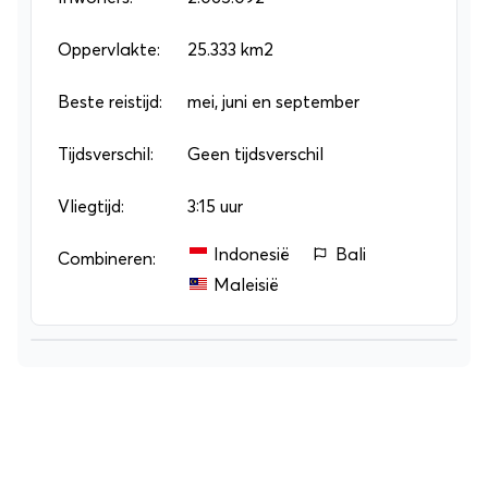
bergen kunt wandelen. Ook in Dvoriste kun je
mooi wandelen en samen met je gezin de rijke
Oppervlakte:
25.333 km2
flora en fauna van het Malesevski Massief
Beste reistijd:
mei, juni en september
ontdekken.
Tijdsverschil:
Geen tijdsverschil
Vliegtijd:
3:15 uur
Indonesië
Bali
Combineren:
Maleisië