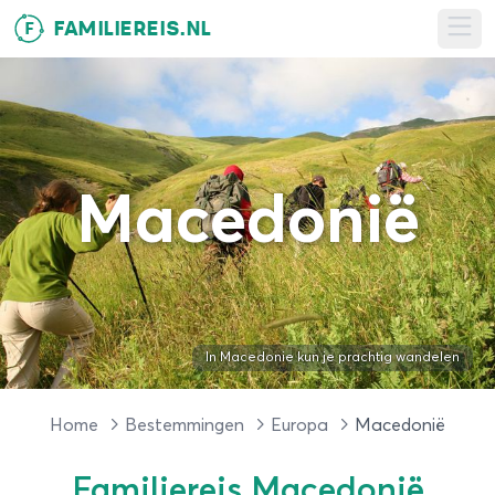
FAMILIEREIS.NL
F
Ope
Macedonië
In Macedonie kun je prachtig wandelen
Home
Bestemmingen
Europa
Macedonië
Familiereis Macedonië