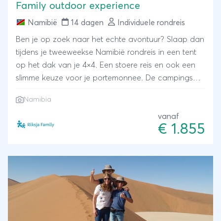
Family outdoor experience
Namibië
14 dagen
Individuele rondreis
Ben je op zoek naar het echte avontuur? Slaap dan
tijdens je tweeweekse Namibië rondreis in een tent
op het dak van je 4×4. Een stoere reis en ook een
slimme keuze voor je portemonnee. De campings
liggen meestal bij lodges. Zo heb je wel het gemak
Namibia
dat je zelf kunt koken maar een zwembad van de
lodge is nooit ver weg.
vanaf
€ 1.855