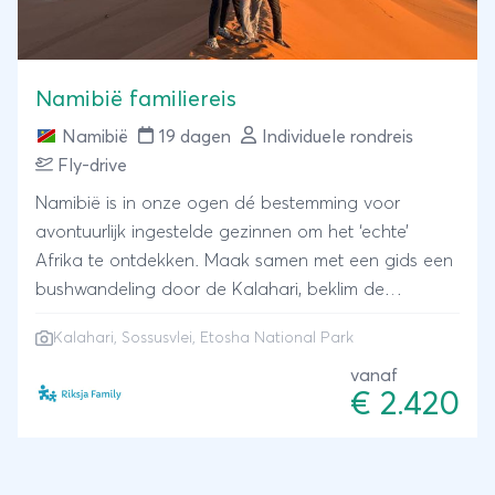
Namibië familiereis
Namibië
19 dagen
Individuele rondreis
Fly-drive
Namibië is in onze ogen dé bestemming voor
avontuurlijk ingestelde gezinnen om het ‘echte’
Afrika te ontdekken. Maak samen met een gids een
bushwandeling door de Kalahari, beklim de
gigantische zandduinen in de Sossusvlei, ga
Kalahari, Sossusvlei, Etosha National Park
kajakken tussen de zeeleeuwen en spot olifanten,
neushoorns en leeuwen tijdens een safari in het
vanaf
€ 2.420
Etosha park. Maak kennis met de San bevolking en
reis rond in een hoge SUV huurauto om het beste
wild te spotten. Je verblijft in familievriendelijke
lodges en sfeervolle guesthouses.