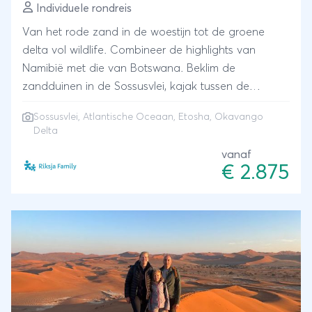
Individuele rondreis
Van het rode zand in de woestijn tot de groene
delta vol wildlife. Combineer de highlights van
Namibië met die van Botswana. Beklim de
zandduinen in de Sossusvlei, kajak tussen de
zeehonden op de Atlantische Oceaan, spot wildlife
Sossusvlei, Atlantische Oceaan, Etosha, Okavango
in Etosha en doe optioneel een riviercruise over
Delta
de Okavango delta tijdens zonsondergang.
vanaf
€ 2.875