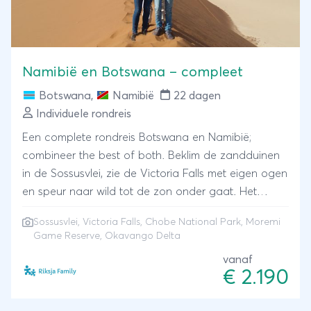
Namibië en Botswana – compleet
Botswana
,
Namibië
22 dagen
Individuele rondreis
Een complete rondreis Botswana en Namibië;
combineer the best of both. Beklim de zandduinen
in de Sossusvlei, zie de Victoria Falls met eigen ogen
en speur naar wild tot de zon onder gaat. Het
uitgestrekte landschap van Namibië met de oudste
Sossusvlei, Victoria Falls, Chobe National Park, Moremi
woestijn van onze planeet en de wereldberoemde
Game Reserve, Okavango Delta
natuurparken van Botswana (zoals Chobe, Moremi
vanaf
en de Okavango-delta) zijn dé highlights van deze
€ 2.190
complete rondreis.