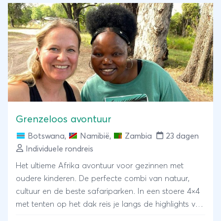
Grenzeloos avontuur
Botswana
,
Namibië
,
Zambia
23 dagen
Individuele rondreis
Het ultieme Afrika avontuur voor gezinnen met
oudere kinderen. De perfecte combi van natuur,
cultuur en de beste safariparken. In een stoere 4×4
met tenten op het dak reis je langs de highlights van
Namibië en Botswana en sluit je de reis op een