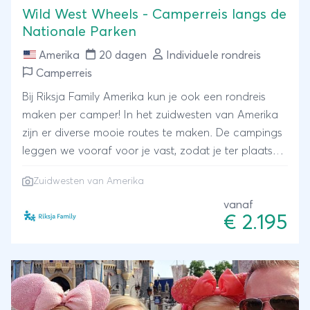
Wild West Wheels - Camperreis langs de
Nationale Parken
Amerika
20 dagen
Individuele rondreis
Camperreis
Bij Riksja Family Amerika kun je ook een rondreis
maken per camper! In het zuidwesten van Amerika
zijn er diverse mooie routes te maken. De campings
leggen we vooraf voor je vast, zodat je ter plaatse
alleen maar hoeft te genieten. We houden er
Zuidwesten van Amerika
rekening mee dat de campings een mix zijn van
campings in de natuur maar ook regelmatig met
vanaf
€ 2.195
een zwembad voor de kinderen. Met een camper
heb je je ‘huis’ altijd bij je.