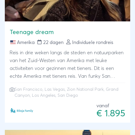
Teenage dream
Amerika
22 dagen
Individuele rondreis
Reis in drie weken langs de steden en natuurparken
van het Zuid-Westen van Amerika met leuke
activiteiten voor gezinnen met tieners. Dit is een
echte Amerika met tieners reis. Van funky San
Francisco naar crazy Vegas, naar mountainbiken in
San Francisco, Las Vegas, Zion National Park, Grand
Zion en op het randje staan van de Grand Canyon.
Canyon, Los Angeles, San Diego
Spot Hollywood sterren in Los Angeles en eindig als
vanaf
een surfdude/girl in San Diego.
€ 1.895