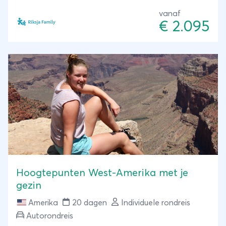
Native American te paard Monument Valley in en ga
hip stand up peddelen over de Colorado in Moab.
vanaf
€ 2.095
Hoogtepunten West-Amerika met je
gezin
Amerika
20 dagen
Individuele rondreis
Autorondreis