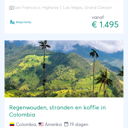
rondreis ‘Spring in the USA’ combineer je bruisend
San Francisco, Highway 1, Las Vegas, Grand Canyon
San Francisco met walvissen spotten langs highway
1. Rijd in een limo over de strip door Las Vegas en
vanaf
€ 1.495
sluit je reis af met wereldwonder Grand Canyon.
Regenwouden, stranden en koffie in
Colombia
Colombia
,
Amerika
19 dagen