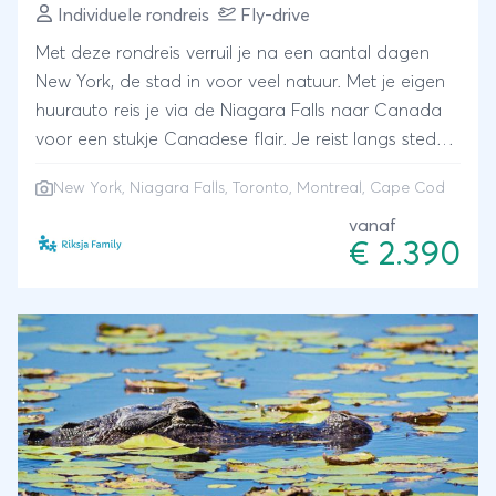
Individuele rondreis
Fly-drive
Met deze rondreis verruil je na een aantal dagen
New York, de stad in voor veel natuur. Met je eigen
huurauto reis je via de Niagara Falls naar Canada
voor een stukje Canadese flair. Je reist langs steden
Toronto en Montreal en verblijft in de wat rustigere
New York, Niagara Falls, Toronto, Montreal, Cape Cod
gebieden. Onderweg wissel je hotels af met een
verblijf op sfeervolle campings midden in de natuur
vanaf
€ 2.390
en je sluit je reis af op de fijne stranden van Cape
Cod in een typisch Amerikaanse Airstream caravan.