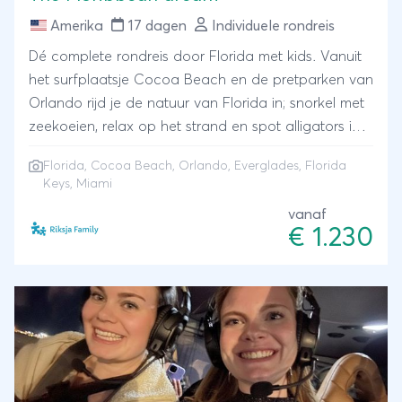
Amerika
17 dagen
Individuele rondreis
Dé complete rondreis door Florida met kids. Vanuit
het surfplaatsje Cocoa Beach en de pretparken van
Orlando rijd je de natuur van Florida in; snorkel met
zeekoeien, relax op het strand en spot alligators in
de moerassen van de Everglades. Verken de
Florida, Cocoa Beach, Orlando, Everglades, Florida
Caribische Keys en eindig je Florida rondreis in
Keys, Miami
Miami.
vanaf
€ 1.230