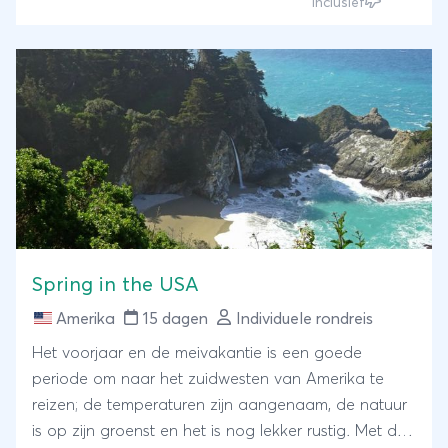
besneeuwde toppen van actieve vulkanen,
Inclusief
paradijselijke stranden, rijke geschiedenis waaronder
Pearl Harbor en dit alles gecombineerd in een
aangenaam tempo. Aloha, oftewel welkom op
Hawaii.
Spring in the USA
Amerika
15 dagen
Individuele rondreis
Het voorjaar en de meivakantie is een goede
periode om naar het zuidwesten van Amerika te
reizen; de temperaturen zijn aangenaam, de natuur
is op zijn groenst en het is nog lekker rustig. Met de