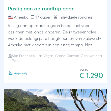
Rustig aan op roadtrip gaan
Amerika
17 dagen
Individuele rondreis
Rustig aan op roadtrip gaan is speciaal voor
gezinnen met jonge kinderen. Zie in tweeënhalve
week de belangrijkste hoogtepunten van Zuidwest-
Amerika met kinderen in een rustig tempo. Niet
teveel uren in de auto en overal wat langer
San Francisco, Las Vegas, Grand Canyon, Zion National
verblijven. Van trammetjes en zeeleeuwen spotten in
Park
gezellig San Francisco naar reuzenbomen knuffelen
vanaf
op weg naar lichtstad Las Vegas. Tuur vervolgens in
€ 1.290
de diepte van de Grand Canyon en eindig je
Zuidwest-Amerika-rondreis op de fiets tussen de
rode rotsen van Zion National Park.