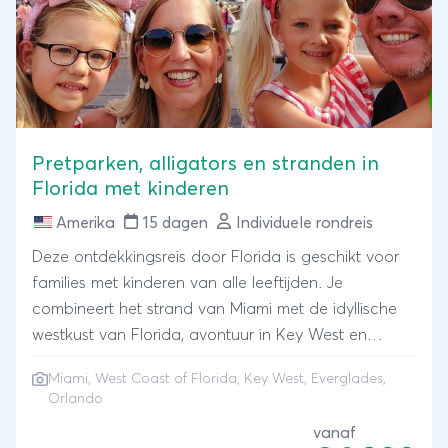
Pretparken, alligators en stranden in
Florida met kinderen
Amerika
15 dagen
Individuele rondreis
Deze ontdekkingsreis door Florida is geschikt voor
families met kinderen van alle leeftijden. Je
combineert het strand van Miami met de idyllische
westkust van Florida, avontuur in Key West en
eindeloos vertier in de amusementsparken van
Miami, West Coast of Florida, Key West, Everglades,
Orlando. Verken Miami’s Ocean Drive per fiets, spot
Orlando
alligators in de Everglades of ga snorkelen in de
vanaf
helderblauwe wateren bij Key West. Plezier voor