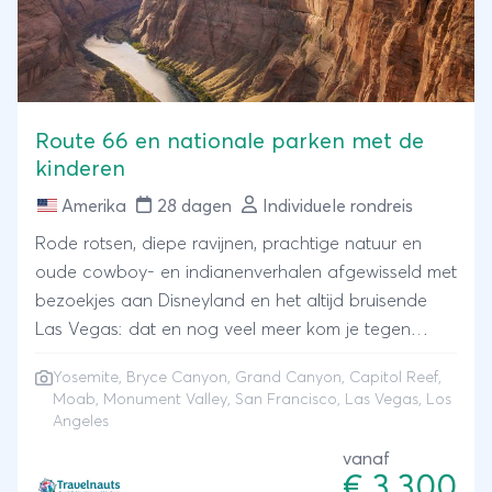
Route 66 en nationale parken met de
kinderen
Amerika
28 dagen
Individuele rondreis
Rode rotsen, diepe ravijnen, prachtige natuur en
oude cowboy- en indianenverhalen afgewisseld met
bezoekjes aan Disneyland en het altijd bruisende
Las Vegas: dat en nog veel meer kom je tegen
tijdens deze rondreis door West-Amerika! Je verkent
Yosemite, Bryce Canyon, Grand Canyon, Capitol Reef,
onder andere de natuurparken Yosemite, Bryce
Moab, Monument Valley, San Francisco, Las Vegas, Los
Canyon en de Grand Canyon. Je doet ook Capitol
Angeles
Reef, Moab en Monument Valley aan. Daarnaast
vanaf
bezoek je de steden San Francisco, Las Vegas en
€ 3.300