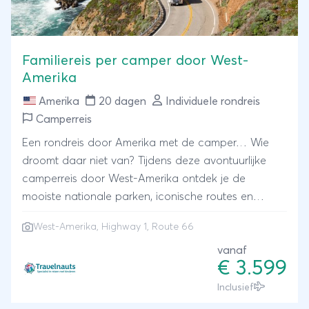
Familiereis per camper door West-
Amerika
Amerika
20 dagen
Individuele rondreis
Camperreis
Een rondreis door Amerika met de camper… Wie
droomt daar niet van? Tijdens deze avontuurlijke
camperreis door West-Amerika ontdek je de
mooiste nationale parken, iconische routes en
indrukwekkende landschappen. Samen met jouw
West-Amerika, Highway 1, Route 66
gezin in een stoere camper ‘into the wild’; geweldige
routes als de Highway 1 en Route 66 rijden,
vanaf
€ 3.599
barbecueën op een Amerikaanse ‘campsite’ en
midden in de natuur kamperen. Een rondreis
Inclusief
Amerika camper is de ideale manier om te genieten