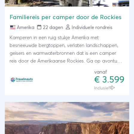
Familiereis per camper door de Rockies
Amerika
22 dagen
Individuele rondreis
Kamperen in een ruig stukje Amerika met
besneeuwde bergtoppen, verlaten landschappen,
geisers en warmwaterbronnen dat is een camper
reis door de Amerikaanse Rockies. Ga op avontuur
en verken minder bekende parken en geniet van de
vanaf
adembenemende uitzichten en landschappen.
€ 3.599
Avontuur voor het gezin gegarandeerd!
Inclusief