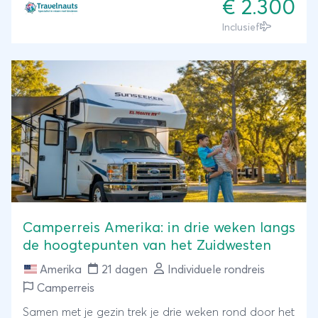
€ 2.300
jong en oud is gegarandeerd! Je verblijft in de
Inclusief
kwalitatief goede verblijven met af en toe een
aparte slaapkamer voor de kinderen en vrijwel
overal een heerlijk buitenzwembad. Welkom in
Florida, de Sunshine State!
Camperreis Amerika: in drie weken langs
de hoogtepunten van het Zuidwesten
Amerika
21 dagen
Individuele rondreis
Camperreis
Samen met je gezin trek je drie weken rond door het