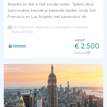
Amerika en dat is niet zonder reden. Tijdens deze
autorondreis bezoek je bekende steden, zoals San
Francisco en Los Angeles met tussendoor de
prachtige kustroute Highway 1. Daarnaast verken je
San Francisco, Highway 1, Los Angeles, Yosemite
het Yosemite National Park waar prachtige
National Park
wandelingen gemaakt kunnen worden in dit ruige
vanaf
gebied. Een prachtige rondreis voor het hele gezin
€ 2.500
in een aangenaam reistempo, zodat deze geschikt
Inclusief
is voor kinderen van alle leeftijden.