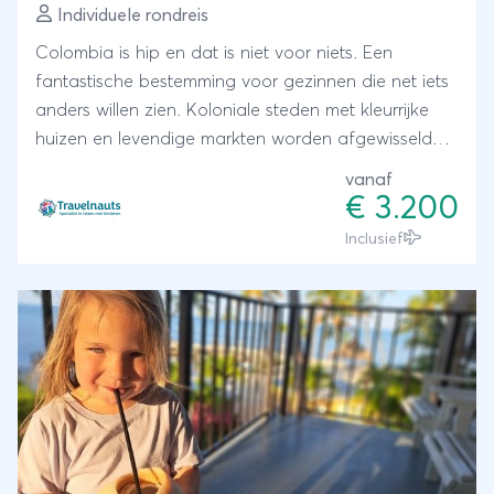
Individuele rondreis
Colombia is hip en dat is niet voor niets. Een
fantastische bestemming voor gezinnen die net iets
anders willen zien. Koloniale steden met kleurrijke
huizen en levendige markten worden afgewisseld
met moderne steden. Daarnaast is de natuur overal
vanaf
aanwezig. In het binnenland liggen de bergen van
€ 3.200
de Andes, waar veel koffieplantages, vulkanen en
Inclusief
valleien met palmbomen te vinden zijn. Een actief
gebied voor avonturiers. De noordkust bestaat uit
tropische stranden, regenwouden, mangroves en
Cartagena als heerlijke afsluiting van de reis.
Colombia is de ultieme bestemming voor gezinnen
die op zoek zijn naar de natuur van Zuid-Amerika
met de gezellige kleuren van de Caribbean!