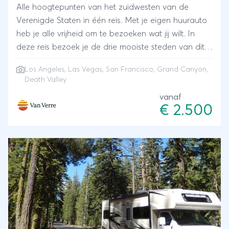
Alle hoogtepunten van het zuidwesten van de
Verenigde Staten in één reis. Met je eigen huurauto
heb je alle vrijheid om te bezoeken wat jij wilt. In
deze reis bezoek je de drie mooiste steden van dit
gebied: Los Angeles met al zijn filmsterren, Las
Los Angeles, Las Vegas, San Francisco, Grand Canyon,
Vegas net als op tv en San Francisco met
Death Valley
zeeleeuwen en de beroemde brug. Meren en
vanaf
bergpassen zie je onderweg. Je staat aan het
€ 2.500
randje van de bekendste kloof ter wereld: de Grand
Canyon. In Death Valley voel je je alsof je op de
maan bent; en warm dat het is! Terug in Nederland
blijf je vertellen over al je avonturen!