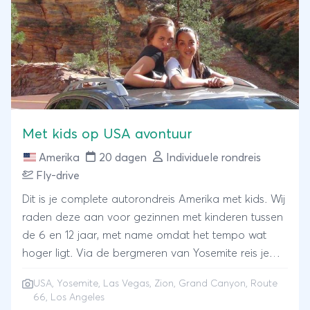
houden van afwisseling.
Met kids op USA avontuur
Amerika
20 dagen
Individuele rondreis
Fly-drive
Dit is je complete autorondreis Amerika met kids. Wij
raden deze aan voor gezinnen met kinderen tussen
de 6 en 12 jaar, met name omdat het tempo wat
hoger ligt. Via de bergmeren van Yosemite reis je
door richting het binnenland. Je bezoekt gltter &
USA, Yosemite, Las Vegas, Zion, Grand Canyon, Route
glamour stad Las Vegas, fietst tussen rode rotsen in
66, Los Angeles
Zion en je ziet het natuurwonder Grand Canyon. Via