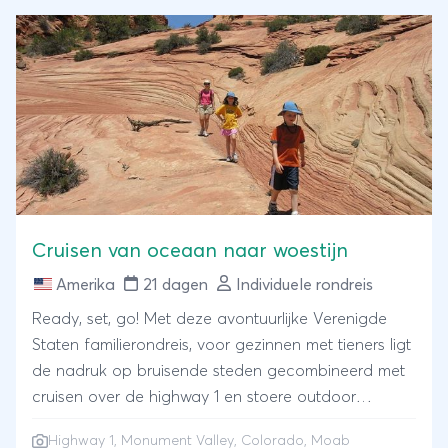
van vrijheid, avontuur én comfort.
Cruisen van oceaan naar woestijn
Amerika
21 dagen
Individuele rondreis
Ready, set, go! Met deze avontuurlijke Verenigde
Staten familierondreis, voor gezinnen met tieners ligt
de nadruk op bruisende steden gecombineerd met
cruisen over de highway 1 en stoere outdoor
activiteiten in het wilde westen. Hobbel met een
Highway 1, Monument Valley, Colorado, Moab