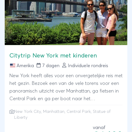
de kinderen en volop buitenzwembaden voor een
verfrissende duik. Welkom in Florida, de Sunshine
State!
Citytrip New York met kinderen
Amerika
7 dagen
Individuele rondreis
New York heeft alles voor een onvergetelijke reis met
het gezin. Bezoek een van de vele torens voor een
panoramisch uitzicht over Manhattan, ga fietsen in
Central Park en ga per boot naar het
Vrijheidsbeeld. New York heeft voor kinderen een
New York City, Manhattan, Central Park, Statue of
ontzettend grote aantrekkingskracht en dat is niet
Liberty
voor niets. Hier worden vele films gemaakt, zijn de
vanaf
modernste kledingwinkels te vinden en worden als