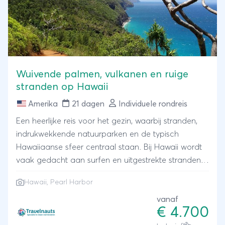
Wuivende palmen, vulkanen en ruige
stranden op Hawaii
Amerika
21 dagen
Individuele rondreis
Een heerlijke reis voor het gezin, waarbij stranden,
indrukwekkende natuurparken en de typisch
Hawaiiaanse sfeer centraal staan. Bij Hawaii wordt
vaak gedacht aan surfen en uitgestrekte stranden,
maar de eilanden bieden je veel meer. Elk eiland
Hawaii, Pearl Harbor
heeft zijn eigen sfeer en bezienswaardigheden en
zijn totaal anders. Dit maakt een reis naar Hawaii
vanaf
€ 4.700
dan ook speciaal. Waar ter wereld zie je in korte tijd