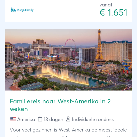
vanaf
Route 66 rij je naar de Baywatch-stranden van Los
€ 1.651
Angeles.
Familiereis naar West-Amerika in 2
weken
Amerika
13 dagen
Individuele rondreis
Voor veel gezinnen is West-Amerika de meest ideale