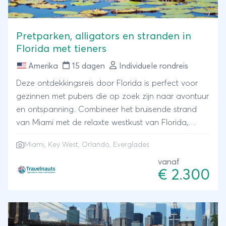
Pretparken, alligators en stranden in
Florida met tieners
Amerika
15 dagen
Individuele rondreis
Deze ontdekkingsreis door Florida is perfect voor
gezinnen met pubers die op zoek zijn naar avontuur
en ontspanning. Combineer het bruisende strand
van Miami met de relaxte westkust van Florida,
avontuur in Key West en eindeloos vertier in de
Miami, Key West, Orlando, Everglades
attractieparken van Orlando. Verken Miami’s
iconische Ocean Drive per fiets, spot alligators in de
vanaf
€ 2.300
Everglades of ga snorkelen in de kristalheldere
wateren bij Key West. Plezier voor tieners (en
ouders) is gegarandeerd! Verblijf in comfortabele
hotels met af en toe een aparte slaapkamer voor