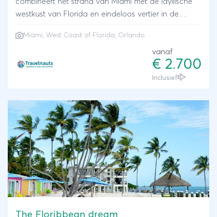
combineert het strand van Miami met de idyllische
westkust van Florida en eindeloos vertier in de
amusementsparken van Orlando. Plezier voor jong
Miami, West Coast of Florida, Orlando
en oud is gegarandeerd! Je verblijft in de betere
hotels waar je samen met de kinderen voldoende
vanaf
€ 2.700
ruimte hebt. Welkom in Florida, de Sunshine State!
Inclusief
The Floribbean dream