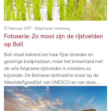
13 februari 2017
·
Stéphanie Versteeg
Fotoserie: Zo mooi zijn de rijstvelden
op Bali
Bali staat bekend om haar fijne stranden en
gezellige badplaatsen, maar het binnenland met
de vele felgroene rijstvelden is minstens zo
bijzonder. De Balinese rijsttraditie staat op de
Werelderfgoedlijst van UNESCO en van deze
foto’s van rijstvelden op Bali krijg je meteen zin
om je koffers te pakken.