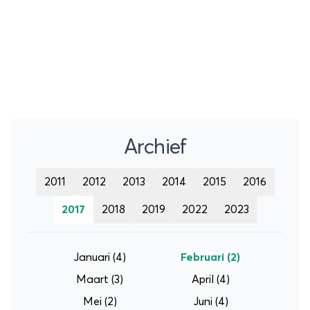
auto en rijd langs de hoogtepunten van Florida.
Take notes, want we hebben de leukste plekken
voor je op een rijtje gezet.
Archief
2011
2012
2013
2014
2015
2016
2017
2018
2019
2022
2023
Januari
(4)
Februari
(2)
Maart
(3)
April
(4)
Mei
(2)
Juni
(4)