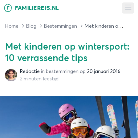
FAMILIEREIS.NL
F
Ope
Home
Blog
Bestemmingen
Met kinderen op wintersport: 10 verrassende tips
Met kinderen op wintersport:
10 verrassende tips
Redactie
in
bestemmingen
op
20 januari 2016
Redactie
2 minuten leestijd