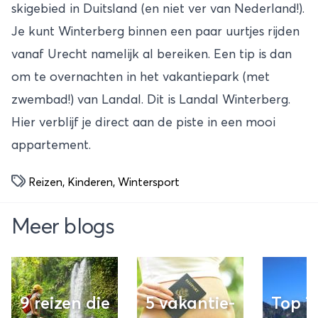
skigebied in Duitsland (en niet ver van Nederland!).
Je kunt Winterberg binnen een paar uurtjes rijden
vanaf Urecht namelijk al bereiken. Een tip is dan
om te overnachten in het vakantiepark (met
zwembad!) van Landal. Dit is
Landal Winterberg
.
Hier verblijf je direct aan de piste in een mooi
appartement.
Reizen
,
Kinderen
,
Wintersport
Meer blogs
9 reizen die
5 vakantie-
Top 7