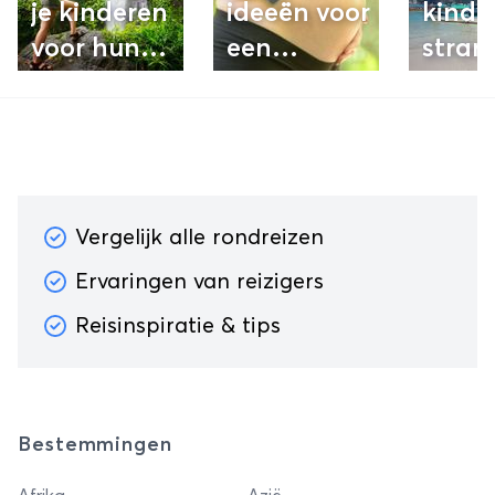
je kinderen
ideeën voor
kindv
voor hun
een
stran
18e
romantische
van
gemaakt
'babymoon'
Thail
moeten
hebben
Vergelijk alle rondreizen
Ervaringen van reizigers
Reisinspiratie & tips
Bestemmingen