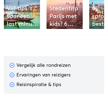
Vijf tips
Stedentrip
6
voor een
Parijs met
sproo
last minute
kids? 6
best
stedentrip
must-do's
in Eu
tijdens
Hemelvaart
Vergelijk alle rondreizen
Ervaringen van reizigers
Reisinspiratie & tips