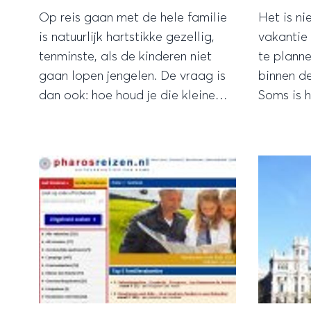
Op reis gaan met de hele familie
Het is ni
is natuurlijk hartstikke gezellig,
vakantie 
tenminste, als de kinderen niet
te planne
gaan lopen jengelen. De vraag is
binnen de
dan ook: hoe houd je die kleine
Soms is 
gasten tevreden en kun je zelf ook
voordeli
van een fijne vakantie genieten?
twee dag
aan de v
en dat g
regelmat