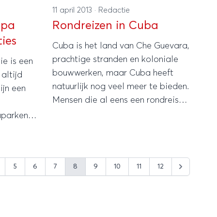
11 april 2013
·
Redactie
opa
Rondreizen in Cuba
ies
Cuba is het land van Che Guevara,
prachtige stranden en koloniale
ie is een
bouwwerken, maar Cuba heeft
altijd
natuurlijk nog veel meer te bieden.
ijn een
Mensen die al eens een rondreis
naar Cuba hebben gemaakt,
aparken
zullen je absoluut aanraden om
jn voor
hetzelfde te doen. Cuba is echt
amilie.
een land dat je moet ervaren,
ine
5
6
7
8
9
10
11
12
omdat het je zal verrassen.
rken,
te