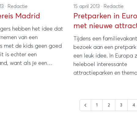
013
·
Redactie
15 april 2013
·
Redactie
ereis Madrid
Pretparken in Eur
met nieuwe attract
igers hebben het idee dat
rnemen van een
Tijdens een familievakant
is met de kids geen goed
bezoek aan een pretpark 
it is echter een
een leuk idee. In Europa z
nd, want als je een
heleboel interessante
kening houdt met elkaar,
attractieparken en them
eel goed mogelijk om met
te vinden, die geschikt zi
amilie een bezoek te
een bezoek met de hele f
aan een stad.
Hieronder vind je een kle
1
2
3
4
selectie van Europese pa
compleet met hun nieuws
attractie.