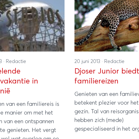
13
·
Redactie
20 juni 2013
·
Redactie
elende
Djoser Junior biedt
evakantie in
familiereizen
rnië
Genieten van een familie
betekent plezier voor het
 van een familiereis is
gezin. Tal van reisorganis
e manier om met het
hebben zich (mede)
in van een ontspannen
gespecialiseerd in het or
te genieten. Het vergt
van familiereizen. Zij we
k wel wat overleg om een