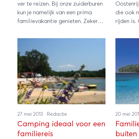
ver te reizen. Bij onze zuiderburen
Oostenri
kun je namelijk van een prima
die ook 
familievakantie genieten. Zeker
rijden is.
als het weer een beetje meezit,
bekend a
heeft België vakantievierende
wintersp
gezinnen heel veel te bieden,
in de zom
waaronder cultuur, terrasjes, het
genoeg t
strand en natuurlijk: Walibi België!
27 mei 2013
·
Redactie
20 mei 20
Camping ideaal voor een
Famili
familiereis
buiten