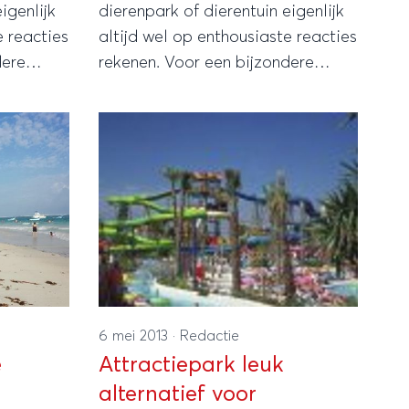
igenlijk
dierenpark of dierentuin eigenlijk
e reacties
altijd wel op enthousiaste reacties
dere
rekenen. Voor een bijzondere
dieren
ervaring tussen de wilde dieren
 niet
hoef je dan ook helemaal niet
g af te
naar een verre bestemming af te
un je
reizen, want in Frankrijk kun je
el heel
bijvoorbeeld al op een wel heel
bijzondere plek overnachten.
Froala
6 mei 2013
·
Redactie
e
Attractiepark leuk
alternatief voor