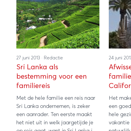
27 juni 2013
·
Redactie
24 juni 20
Sri Lanka als
Afwiss
bestemming voor een
famili
familiereis
Califo
Met de hele familie een reis naar
Het maken
Sri Lanka ondernemen, is zeker
een goed
een aanrader. Ten eerste maakt
hele gez
het niet uit in welk jaargetijde je
vakantie 
op reis gaat, want in Sri Lanka is
natuurlij