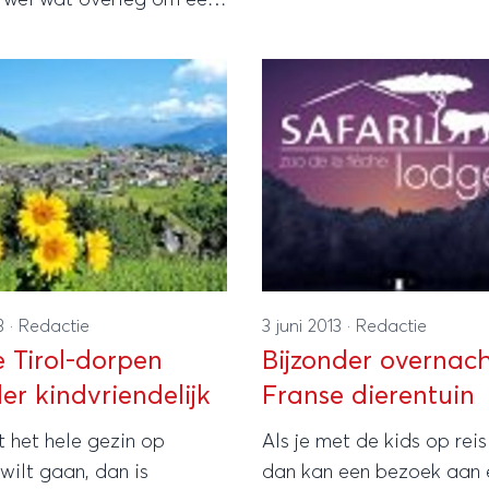
ook precies wat de magi
ng te vinden waar
is voor het beleven van e
happy mee is, maar er is
geslaagde gezinsvakanti
én bestemming te noemen
voor jonge als voor oude
l jong als oud blij van
kinderen en volwassenen.
rden.
13
·
Redactie
3 juni 2013
·
Redactie
e Tirol-dorpen
Bijzonder overnach
er kindvriendelijk
Franse dierentuin
t het hele gezin op
Als je met de kids op reis
wilt gaan, dan is
dan kan een bezoek aan 