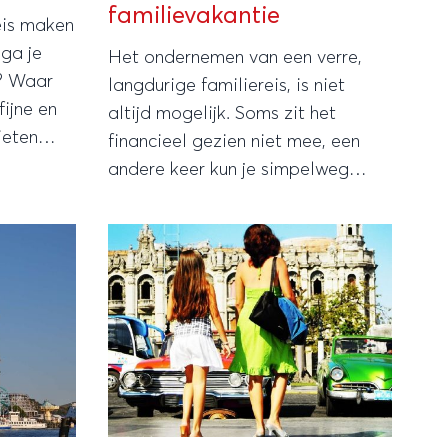
familievakantie
eis maken
 ga je
Het ondernemen van een verre,
? Waar
langdurige familiereis, is niet
fijne en
altijd mogelijk. Soms zit het
ieten
financieel gezien niet mee, een
op en top
andere keer kun je simpelweg
onder
geen vrij krijgen van je werk. Er
een
lekker even tussenuit trekken met
de hele familie, blijft echter een
goede manier om te ontspannen.
Gelukkig zijn er in Nederland
genoeg pretparken te vinden waar
je van een kort familie-uitje kunt
genieten.