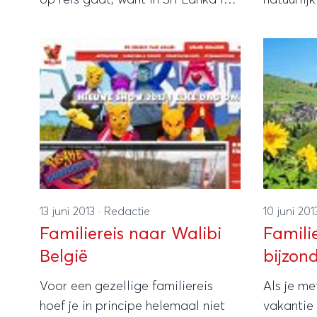
het eigenlijk altijd wel mooi weer.
bestemmi
Ten tweede is Sri Lanka een
iedereen 
bijzonder gastvrij land waar
alvast é
iedereen zich al snel op zijn
waar zowe
gemak zal voelen.
zullen wo
13 juni 2013
·
Redactie
10 juni 20
Familiereis naar Walibi
Famili
België
bijzond
Voor een gezellige familiereis
Als je me
hoef je in principe helemaal niet
vakantie 