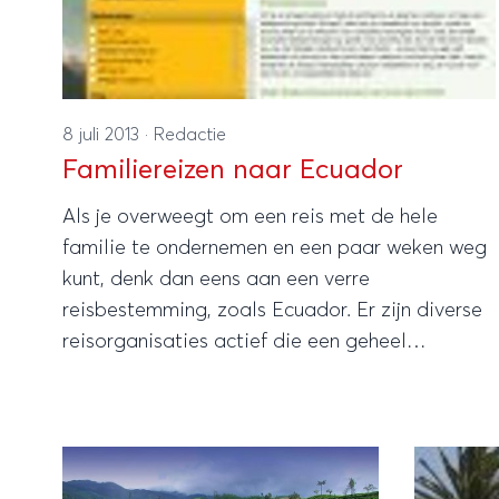
8 juli 2013
·
Redactie
Familiereizen naar Ecuador
Als je overweegt om een reis met de hele
familie te ondernemen en een paar weken weg
kunt, denk dan eens aan een verre
reisbestemming, zoals Ecuador. Er zijn diverse
reisorganisaties actief die een geheel
verzorgde familiereis naar Ecuador voor je
kunnen regelen. Hieronder vind je een kleine
selectie.