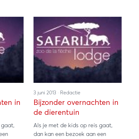
sche mix
gezelligs. Bovendien kun je het
en
kamperen nog veel gezelliger
e, zowel
aanpakken, namelijk door te
re
overnachten in een van de
‘pipowagens’ van Alfonso.
3 juni 2013
·
Redactie
ten in
Bijzonder overnachten in
de dierentuin
 gaat,
Als je met de kids op reis gaat,
een
dan kan een bezoek aan een