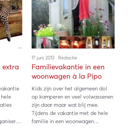
17 juni 2013
·
Redactie
 extra
Familievakantie in een
woonwagen à la Pipo
vakantie
Kids zijn over het algemeen dol
 hele
op kamperen en veel volwassenen
aties
zijn daar maar wat blij mee.
Tijdens de vakantie met de hele
ganiseren
familie in een woonwagen
ten dan
verblijven, heeft dan ook iets