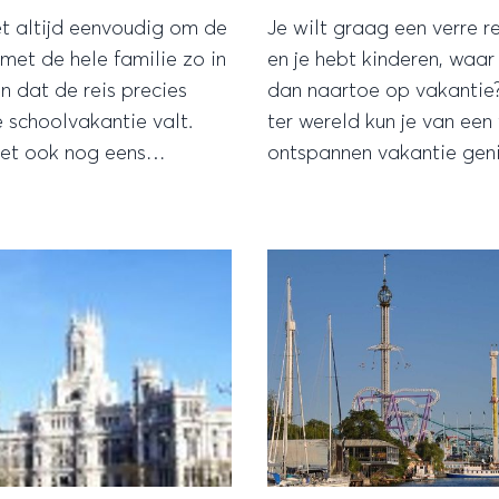
et altijd eenvoudig om de
Je wilt graag een verre r
met de hele familie zo in
en je hebt kinderen, waar
n dat de reis precies
dan naartoe op vakantie
 schoolvakantie valt.
ter wereld kun je van een 
het ook nog eens
ontspannen vakantie gen
ger om net even een of
terwijl ook de kids zich 
en van de schoolperiode
weten te vermaken? Hier
akantie vast te plakken
volgen enkele tips voor 
ebeurt dan ook
geslaagde familereis.
ig.