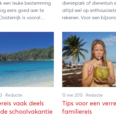
jk een leuke bestemming
dierenpark of dierentuin e
nog eens goed aan te
altijd wel op enthousiast
 Oostenrijk is vooral
rekenen. Voor een bijzon
ls
ervaring tussen de wilde 
ortbestemming, maar ook
hoef je dan ook helemaal
er valt er in Oostenrijk
naar een verre bestemmin
e beleven.
reizen, want in Frankrijk k
bijvoorbeeld al op een w
bijzondere plek
overnachten.Powered by 
Editor
13
·
Redactie
13 mei 2013
·
Redactie
ereis vaak deels
Tips voor een verr
 de schoolvakantie
familiereis