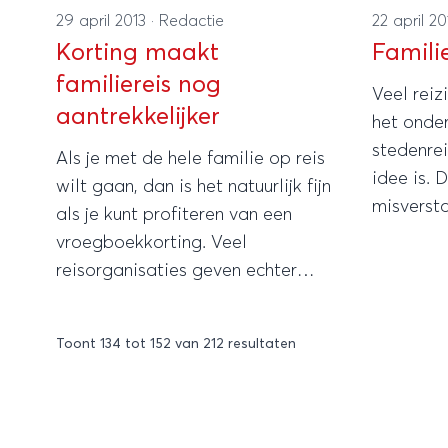
29 april 2013
·
Redactie
22 april 2
Korting maakt
Famili
familiereis nog
Veel reiz
aantrekkelijker
het onde
stedenre
Als je met de hele familie op reis
idee is. D
wilt gaan, dan is het natuurlijk fijn
misversta
als je kunt profiteren van een
beetje re
vroegboekkorting. Veel
is het h
reisorganisaties geven echter
de hele f
vaak nog meer korting, zoals
brengen 
kinderkorting, zodat de kids
Toont
134
tot
152
van
212
resultaten
voordeliger of zelfs gratis mee op
vakantie kunnen gaan.