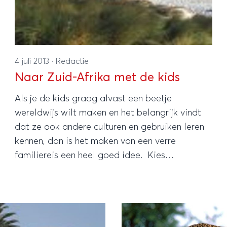
4 juli 2013
·
Redactie
Naar Zuid-Afrika met de kids
Als je de kids graag alvast een beetje
wereldwijs wilt maken en het belangrijk vindt
dat ze ook andere culturen en gebruiken leren
kennen, dan is het maken van een verre
familiereis een heel goed idee. Kies
bijvoorbeeld voor een familievakantie in Zuid-
Afrika en ontdek samen met de kids hoe mooi
dit land is.