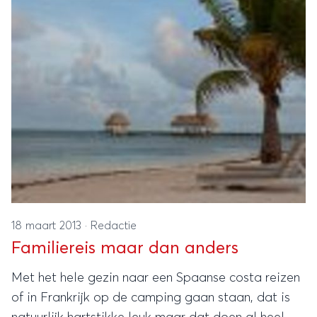
gek.
18 maart 2013
·
Redactie
Familiereis maar dan anders
Met het hele gezin naar een Spaanse costa reizen
of in Frankrijk op de camping gaan staan, dat is