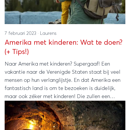
7 februari 2023
·
Laurens
Amerika met kinderen: Wat te doen?
(+ Tips!)
Naar Amerika met kinderen? Supergaaf! Een
vakantie naar de Verenigde Staten staat bij veel
mensen op hun verlanglijstje. En dat Amerika een
fantastisch land is om te bezoeken is duidelijk,
maar ook zéker met kinderen! Die zullen een
onvergetelijke tijd hebben. Maar wat zijn leuke
Amerikaanse bestemmingen met de kids? Welke
activiteiten mag je met je gezin niet missen en
waar moet je rekening mee houden? Lees mee!