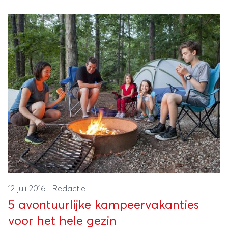
auto en rijd langs de hoogtepunten van Florida.
Take notes, want we hebben de leukste plekken
voor je op een rijtje gezet.
12 juli 2016
·
Redactie
5 avontuurlijke kampeervakanties
voor het hele gezin