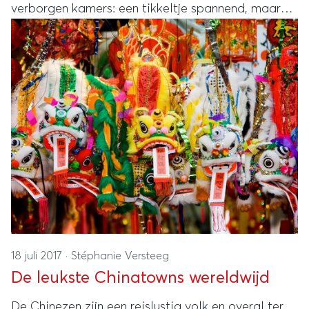
verborgen kamers: een tikkeltje spannend, maar
ook reuze-interessant.
18 juli 2017
·
Stéphanie Versteeg
De leukste Chinatowns wereldwijd
De Chinezen zijn een reislustig volk en overal ter